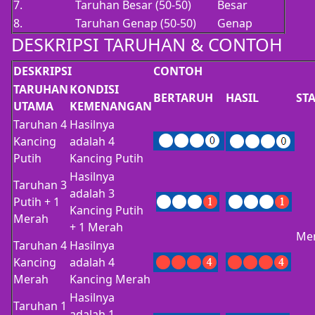
7.
Taruhan Besar (50-50)
Besar
8.
Taruhan Genap (50-50)
Genap
DESKRIPSI TARUHAN & CONTOH
DESKRIPSI
CONTOH
TARUHAN
KONDISI
BERTARUH
HASIL
ST
UTAMA
KEMENANGAN
Taruhan 4
Hasilnya
Kancing
adalah 4
Putih
Kancing Putih
Hasilnya
Taruhan 3
adalah 3
Putih + 1
Kancing Putih
Merah
+ 1 Merah
Me
Taruhan 4
Hasilnya
Kancing
adalah 4
Merah
Kancing Merah
Hasilnya
Taruhan 1
adalah 1