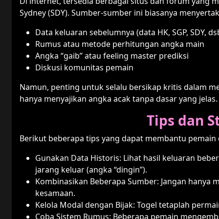
Di internet, tersedia berbagai situs dan forum yang 
Sydney (SDY). Sumber-sumber ini biasanya menyertak
Data keluaran sebelumnya (data HK, SGP, SDY, dsb
Rumus atau metode perhitungan angka main
Angka “gaib” atau feeling master prediksi
Diskusi komunitas pemain
Namun, penting untuk selalu bersikap kritis dalam 
hanya menyajikan angka acak tanpa dasar yang jelas.
Tips dan 
Berikut beberapa tips yang dapat membantu pemain 
Gunakan Data Historis: Lihat hasil keluaran bebe
jarang keluar (angka “dingin”).
Kombinasikan Beberapa Sumber: Jangan hanya m
kesamaan.
Kelola Modal dengan Bijak: Togel tetaplah perma
Coba Sistem Rumus: Beberapa pemain mengembang