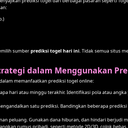
menyajikan prediksi togel dari berbagai pasaran seperti Tog
an:
.)
memilih sumber
prediksi togel hari ini
. Tidak semua situs m
Strategi dalam Menggunakan Pred
dalam memanfaatkan prediksi togel online:
rapa hari atau minggu terakhir. Identifikasi pola atau ang
engandalkan satu prediksi. Bandingkan beberapa prediks
inan peluang. Gunakan dana hiburan, dan hindari berjudi 
kan rumus pribadi, seperti metode 2D/3D, colok bebas, 