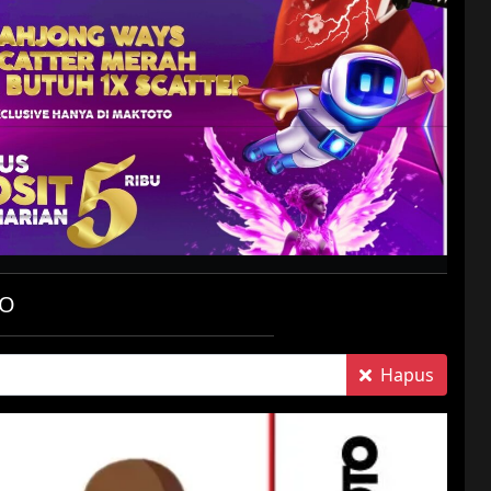
TO
Hapus