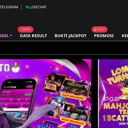
TELEGRAM
LIVECHAT
OGEL
DATA RESULT
BUKTI JACKPOT
PROMOSI
KE