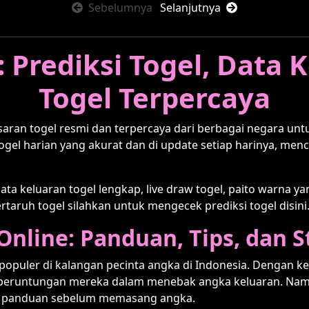
Sebelumnya
Selanjutnya
Prediksi Togel, Data K
Togel Terpercaya
aran togel resmi dan terpercaya dari berbagai negara u
ogel harian yang akurat dan di update setiap harinya, me
data keluaran togel lengkap, live draw togel, paito warna 
taruh togel silahkan untuk mengecek prediksi togel disini
 Online: Panduan, Tips, dan S
 populer di kalangan pecinta angka di Indonesia. Dengan ke
 peruntungan mereka dalam menebak angka keluaran. Na
 panduan sebelum memasang angka.