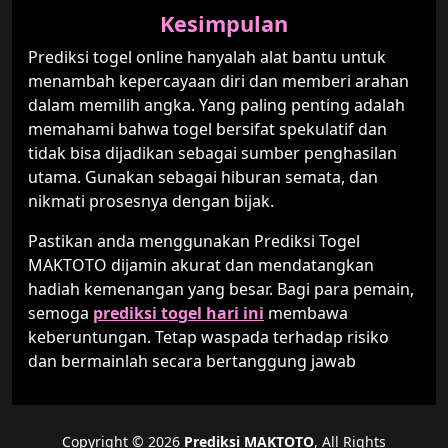
Kesimpulan
Prediksi togel online hanyalah alat bantu untuk
menambah kepercayaan diri dan memberi arahan
dalam memilih angka. Yang paling penting adalah
memahami bahwa togel bersifat spekulatif dan
tidak bisa dijadikan sebagai sumber penghasilan
utama. Gunakan sebagai hiburan semata, dan
nikmati prosesnya dengan bijak.
Pastikan anda menggunakan Prediksi Togel
MAKTOTO dijamin akurat dan mendatangkan
hadiah kemenangan yang besar. Bagi para pemain,
semoga
prediksi togel hari ini
membawa
keberuntungan. Tetap waspada terhadap risiko
dan bermainlah secara bertanggung jawab
Copyright © 2026
Prediksi MAKTOTO
, All Rights