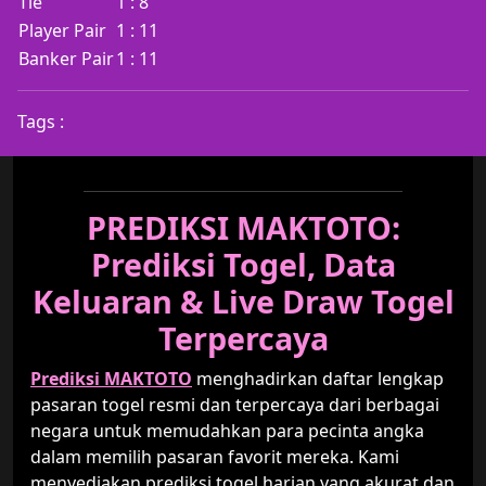
Tie
1 : 8
Player Pair
1 : 11
Banker Pair
1 : 11
Tags :
PREDIKSI MAKTOTO:
Prediksi Togel, Data
Keluaran & Live Draw Togel
Terpercaya
Prediksi MAKTOTO
menghadirkan daftar lengkap
pasaran togel resmi dan terpercaya dari berbagai
negara untuk memudahkan para pecinta angka
dalam memilih pasaran favorit mereka. Kami
menyediakan prediksi togel harian yang akurat dan