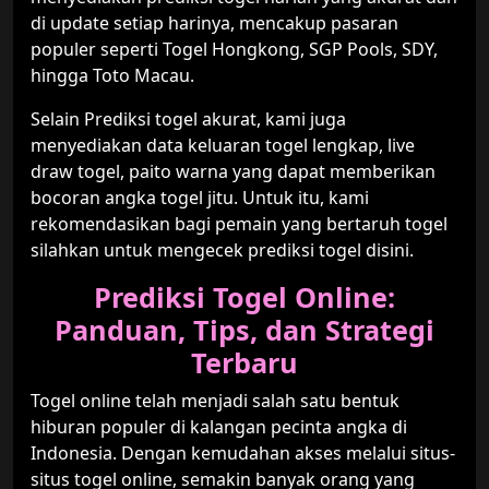
di update setiap harinya, mencakup pasaran
populer seperti Togel Hongkong, SGP Pools, SDY,
hingga Toto Macau.
Selain Prediksi togel akurat, kami juga
menyediakan data keluaran togel lengkap, live
draw togel, paito warna yang dapat memberikan
bocoran angka togel jitu. Untuk itu, kami
rekomendasikan bagi pemain yang bertaruh togel
silahkan untuk mengecek prediksi togel disini.
Prediksi Togel Online:
Panduan, Tips, dan Strategi
Terbaru
Togel online telah menjadi salah satu bentuk
hiburan populer di kalangan pecinta angka di
Indonesia. Dengan kemudahan akses melalui situs-
situs togel online, semakin banyak orang yang