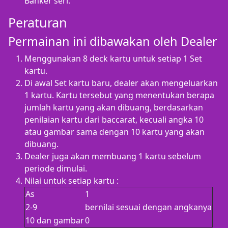
Banker seri.
Peraturan
Permainan ini dibawakan oleh Dealer
Menggunakan 8 deck kartu untuk setiap 1 Set
kartu.
Di awal Set kartu baru, dealer akan mengeluarkan
1 kartu. Kartu tersebut yang menentukan berapa
jumlah kartu yang akan dibuang, berdasarkan
penilaian kartu dari baccarat, kecuali angka 10
atau gambar sama dengan 10 kartu yang akan
dibuang.
Dealer juga akan membuang 1 kartu sebelum
periode dimulai.
Nilai untuk setiap kartu :
As
1
2-9
bernilai sesuai dengan angkanya
10 dan gambar
0