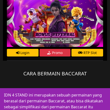
Login
Promo
RTP Slot
CARA BERMAIN BACCARAT
IDN 4 STAND ini merupakan sebuah permainan yang
berasal dari permainan Baccarat, atau bisa dikatakan
sebagai simplifikasi dari permainan Baccarat itu